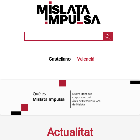
Vés
al
contingut
Cercar
Castellano
Valencià
Actualitat