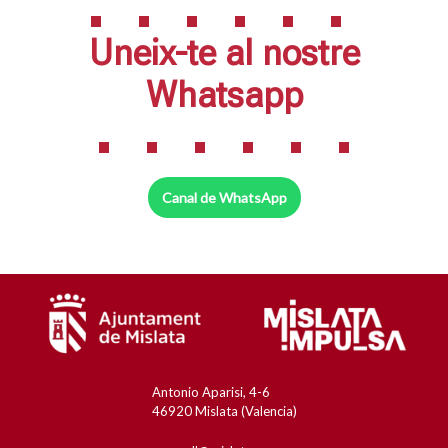
Uneix-te al nostre
Whatsapp
Canal de WhatsApp
Pie
Antonio Aparisi, 4-6
46920 Mislata (Valencia)
de