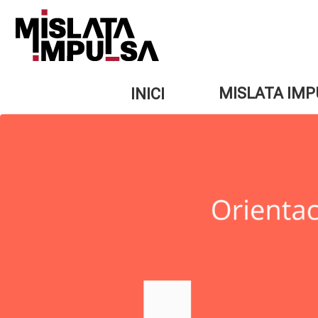
Vés
al
contingut
MISLATA IMP
INICI