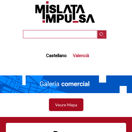
Vés
al
contingut
Cercar
Castellano
Valencià
Veure Mapa