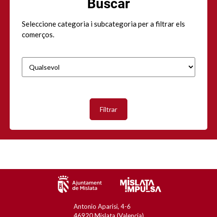
Buscar
Seleccione categoria i subcategoria per a filtrar els
comerços.
Pie
Antonio Aparisi, 4-6
46920 Mislata (Valencia)