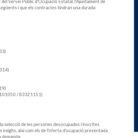
 del Servei Públic d'Ocupació Estatal, l'Ajuntament de
següents i que els contractes tindran una durada
33)
7314)
19)
92101050 / 83321151)
la selecció de les persones desocupades i inscrites
exigits, així com els de l'oferta d'ocupació presentada
va demanda: