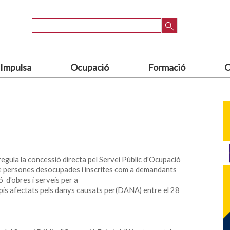
Cercar
 Impulsa
Ocupació
Formació
C
gula la concessió directa pel Servei Públic d'Ocupació
de persones desocupades i inscrites com a demandants
ó d'obres i serveis per a
cipis afectats pels danys causats per(DANA) entre el 28