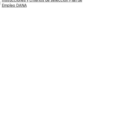
Instrucciones y criterios de selección Plan de
Empleo DANA