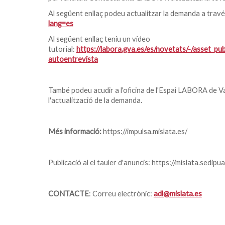
Al següent enllaç podeu actualitzar la demanda a trav
lang=es
Al següent enllaç teniu un vídeo
tutorial:
https://labora.gva.es/es/novetats/-/asset_p
autoentrevista
També podeu acudir a l'oficina de l'Espai LABORA de V
l'actualització de la demanda.
Més informació:
https://impulsa.mislata.es/
Publicació al el tauler d'anuncis: https://mislata.sedipua
CONTACTE
: Correu electrònic:
adl@mislata.es