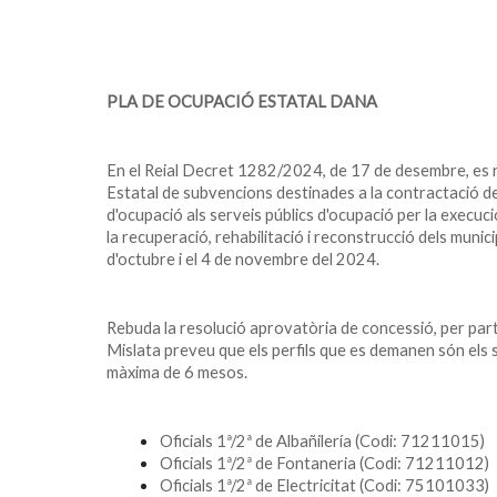
PLA DE OCUPACIÓ ESTATAL DANA
En el Reial Decret 1282/2024, de 17 de desembre, es re
Estatal de subvencions destinades a la contractació 
d'ocupació als serveis públics d'ocupació per la execuci
la recuperació, rehabilitació i reconstrucció dels muni
d'octubre i el 4 de novembre del 2024.
Rebuda la resolució aprovatòria de concessió, per part
Mislata preveu que els perfils que es demanen són els 
màxima de 6 mesos.
Oficials 1ª/2ª de Albañilería (Codi: 71211015)
Oficials 1ª/2ª de Fontaneria (Codi: 71211012)
Oficials 1ª/2ª de Electricitat (Codi: 75101033)