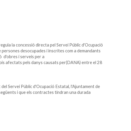
gula la concessió directa pel Servei Públic d'Ocupació
de persones desocupades i inscrites com a demandants
ó d'obres i serveis per a
cipis afectats pels danys causats per(DANA) entre el 28
 del Servei Públic d'Ocupació Estatal, l'Ajuntament de
següents i que els contractes tindran una durada