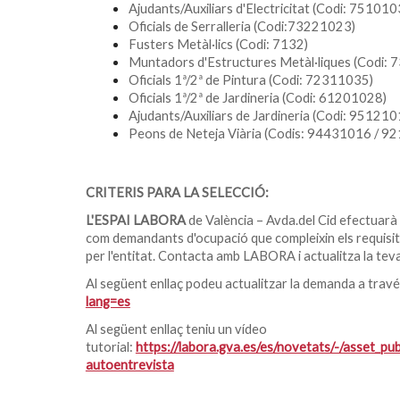
Ajudants/Auxiliars d'Electricitat (Codi: 751010
Oficials de Serralleria (Codi:73221023)
Fusters Metàl·lics (Codi: 7132)
Muntadors d'Estructures Metàl·liques (Codi: 
Oficials 1ª/2ª de Pintura (Codi: 72311035)
Oficials 1ª/2ª de Jardineria (Codi: 61201028)
Ajudants/Auxiliars de Jardineria (Codi: 951210
Peons de Neteja Viària (Codis: 94431016 / 
CRITERIS PARA LA SELECCIÓ:
L'ESPAI LABORA
de València – Avda.del Cid efectuarà 
com demandants d'ocupació que compleixin els requisits 
per l'entitat. Contacta amb LABORA i actualitza la te
Al següent enllaç podeu actualitzar la demanda a trav
lang=es
Al següent enllaç teniu un vídeo
tutorial:
https://labora.gva.es/es/novetats/-/asset_p
autoentrevista