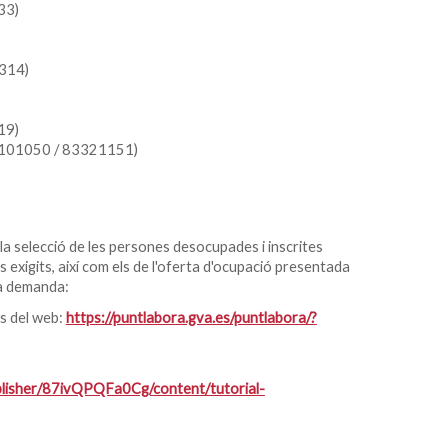
33)
7314)
19)
92101050 / 83321151)
la selecció de les persones desocupades i inscrites
exigits, així com els de l'oferta d'ocupació presentada
va demanda:
és del web:
https://puntlabora.gva.es/puntlabora/?
ublisher/87ivQPQFa0Cg/content/tutorial-