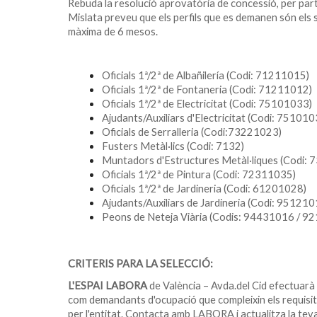
Rebuda la resolució aprovatòria de concessió, per part
Mislata preveu que els perfils que es demanen són els 
màxima de 6 mesos.
Oficials 1ª/2ª de Albañilería (Codi: 71211015)
Oficials 1ª/2ª de Fontaneria (Codi: 71211012)
Oficials 1ª/2ª de Electricitat (Codi: 75101033)
Ajudants/Auxiliars d'Electricitat (Codi: 751010
Oficials de Serralleria (Codi:73221023)
Fusters Metàl·lics (Codi: 7132)
Muntadors d'Estructures Metàl·liques (Codi: 
Oficials 1ª/2ª de Pintura (Codi: 72311035)
Oficials 1ª/2ª de Jardineria (Codi: 61201028)
Ajudants/Auxiliars de Jardineria (Codi: 951210
Peons de Neteja Viària (Codis: 94431016 / 
CRITERIS PARA LA SELECCIÓ:
L'ESPAI LABORA
de València – Avda.del Cid efectuarà 
com demandants d'ocupació que compleixin els requisits 
per l'entitat. Contacta amb LABORA i actualitza la te