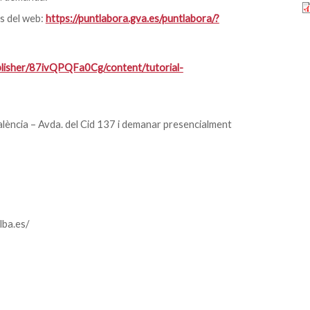
és del web:
https://puntlabora.gva.es/puntlabora/?
ublisher/87ivQPQFa0Cg/content/tutorial-
alència – Avda. del Cid 137 i demanar presencialment
lba.es/