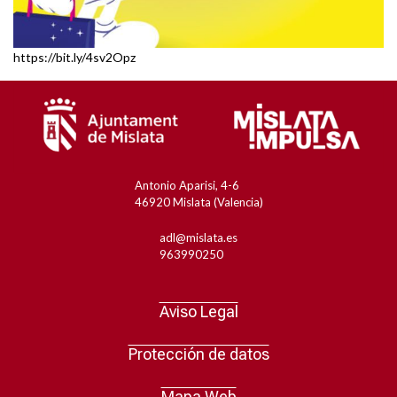
https://bit.ly/4sv2Opz
Pie
Antonio Aparisi, 4-6
46920 Mislata (Valencia)
de
Pie
adl@mislata.es
página
963990250
de
Bloque
página
Menú
Aviso Legal
1
Bloque
Pie
Protección de datos
2
Mapa Web